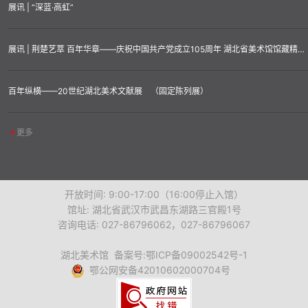
展讯 | “深蓝·高虹”
展讯 | 荆楚艺萃 百年华章——庆祝中国共产党成立105周年 湖北省美术馆馆藏精品汇展
百年纵横——20世纪湖北美术文献展 （固定陈列展）
更多
开放时间: 9:00-17:00（16:00停止入馆）
馆址: 湖北省武汉市武昌东湖路三官殿1号
咨询电话: 027-86796062，027-86796067
湖北美术馆 备案号:鄂ICP备09002542号-1
鄂公网安备42010602000704号