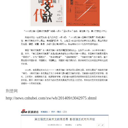
荆楚网
http://news.cnhubei.com/xw/wh/201409/t3042975.shtml