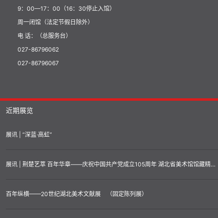
9：00—17：00（16：30停止入馆）
周一闭馆（法定节假日除外）
电 话：（总服务台）
027-86796062
027-86796067
近期展览
展讯 | “深蓝·高虹”
展讯 | 荆楚艺萃 百年华章——庆祝中国共产党成立105周年 湖北省美术馆馆藏精品汇展
百年纵横——20世纪湖北美术文献展 （固定陈列展）