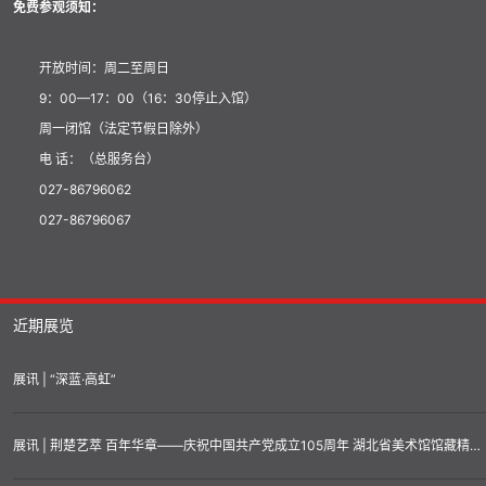
免费参观须知：
开放时间：周二至周日
9：00—17：00（16：30停止入馆）
周一闭馆（法定节假日除外）
电 话：（总服务台）
027-86796062
027-86796067
近期展览
展讯 | “深蓝·高虹”
展讯 | 荆楚艺萃 百年华章——庆祝中国共产党成立105周年 湖北省美术馆馆藏精品汇展