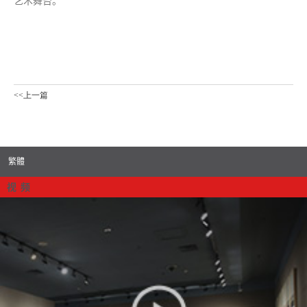
艺术舞台。
<<上一篇
繁體
视 频