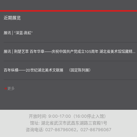
近期展览
展讯 | “深蓝·高虹”
展讯 | 荆楚艺萃 百年华章——庆祝中国共产党成立105周年 湖北省美术馆馆藏精品汇展
百年纵横——20世纪湖北美术文献展 （固定陈列展）
更多
开放时间: 9:00-17:00（16:00停止入馆）
馆址: 湖北省武汉市武昌东湖路三官殿1号
咨询电话: 027-86796062，027-86796067