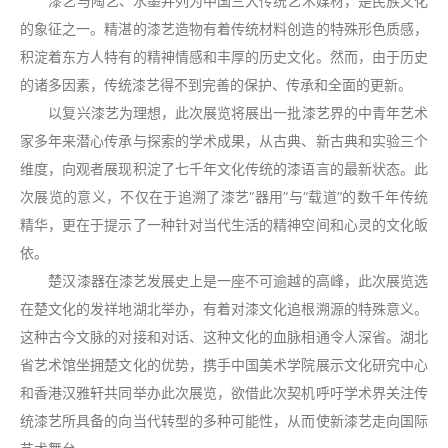
漆艺与陶艺、水墨并列为中国三大传统艺术媒材，是民族文化
的象征之一。精湛的漆艺造物有着传统材料创造的特殊形色质感，
积淀着东方人特有的精神情感和丰厚的历史文化。然而，由于历史
的诸多因素，传统漆艺得不到完善的保护、传承和全面的更新。
以复兴漆艺为理想，此次展览将展出一批漆艺界的中青年艺术
家多年来潜心传承与探索的学术成果，从古典、新古典和实验三个
维度，向观者展现积淀了七千年文化传统的漆语言的最新状态。此
次展览的意义，不仅在于追溯了漆艺“器用”与“载道”的数千年传统
精华，更在于提示了一种针对当代生活的精神空间和心灵的文化皈
依。
楚汉漆器在漆艺发展史上是一座不可逾越的高峰，此次展览选
在楚文化的发祥地湖北举办，有着对漆文化追根溯源的特殊意义。
这种古今文脉的对接和对话、这种文化的血脉相通令人深省。湖北
省艺术馆坐拥楚文化的优势，携手中国美术学院展示文化研究中心
和香港汉雅轩共同举办此次展览，欲借此次契机呼吁学术界关注传
统漆艺所具备的向当代转型的多种可能性，从而使新漆艺走向国际