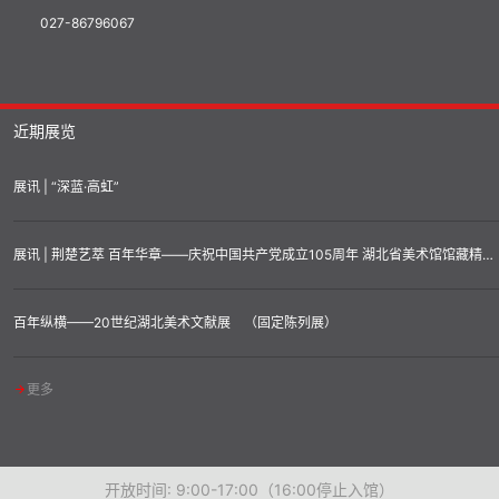
027-86796067
近期展览
展讯 | “深蓝·高虹”
展讯 | 荆楚艺萃 百年华章——庆祝中国共产党成立105周年 湖北省美术馆馆藏精品汇展
百年纵横——20世纪湖北美术文献展 （固定陈列展）
更多
开放时间: 9:00-17:00（16:00停止入馆）