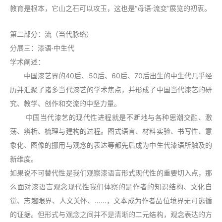
教育是根本，它山之石可以攻玉，这也是“母语·流变”展览的初衷。
第二部分：流（当代脉络）
分展三：漆语·中生代
学术阐述：
中国漆艺界的40后、50后、60后、70后出生的中生代几乎经
历并汇聚了诸多当代漆艺的学术焦点，并形成了中国当代漆艺的研
究、教学、创作和交流的中坚力量。
中国当代漆艺的现代性进程就是不断地与各种思潮交融、激
荡、辨析、梳理与建构的过程。图式语言、材料实验、书写性、意
象化、图像的挪用与观念的表达等都先后成为中生代漆语所触及的
新维度。
如果说不可替代性是我们观察漆语言形式现代性的重要切入点，那
么面对漆语言观念现代性我们体察的是作者的知识结构、文化自
觉、志趣眼界、人文关怀、……，文本成为作者品位境界无可逃循
的证据。但形式与观念之间并不是清晰的二元结构，观念表达的方