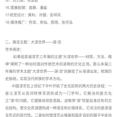
华、刘力英、何淑君
16.策展助理：曾静、潘淼
17.视觉设计：黄利、许健、彭祥风
18.媒体推广：符坚、宋灿、周琦
、
张月泓
二、展览主题：大漆世界——源·流
学术阐述：
如果说首届漆艺三年展的主题“大漆世界――材质、方法、精
神”阐明了一种如何面对传统艺术的清晰的文化立场。那么本届三
年展的学术主题“大漆世界――源·流”则展现了从母语出发，梳理历
史脉络，实现当代转换的学术方向。
中国漆艺在上世纪下半叶开始了史无前例的两大历史进程：一
是让漆艺从民间转移至高校成为一门学科，它解决的是文化
之“源”的问题，它遵循收敛型思路，追根溯“源”恢复自身应有的文
化结构，使文化资源建构成一种语言和价值体系，它关注的是漆语
言形式的现代性。二是如何使漆艺从唯美和固步自封的圈子中走向