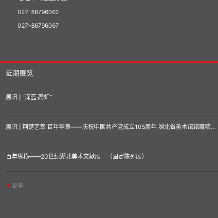
027-86796062
027-86796067
近期展览
展讯 | “深蓝·高虹”
展讯 | 荆楚艺萃 百年华章——庆祝中国共产党成立105周年 湖北省美术馆馆藏精品汇展
百年纵横——20世纪湖北美术文献展 （固定陈列展）
更多