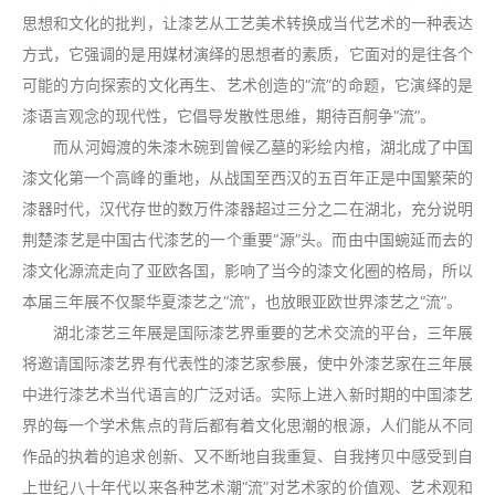
思想和文化的批判，让漆艺从工艺美术转换成当代艺术的一种表达
方式，它强调的是用媒材演绎的思想者的素质，它面对的是往各个
可能的方向探索的文化再生、艺术创造的“流”的命题，它演绎的是
漆语言观念的现代性，它倡导发散性思维，期待百舸争“流”。
而从河姆渡的朱漆木碗到曾候乙墓的彩绘内棺，湖北成了中国
漆文化第一个高峰的重地，从战国至西汉的五百年正是中国繁荣的
漆器时代，汉代存世的数万件漆器超过三分之二在湖北，充分说明
荆楚漆艺是中国古代漆艺的一个重要“源”头。而由中国蜿延而去的
漆文化源流走向了亚欧各国，影响了当今的漆文化圈的格局，所以
本届三年展不仅聚华夏漆艺之“流”，也放眼亚欧世界漆艺之“流”。
湖北漆艺三年展是国际漆艺界重要的艺术交流的平台，三年展
将邀请国际漆艺界有代表性的漆艺家参展，使中外漆艺家在三年展
中进行漆艺术当代语言的广泛对话。实际上进入新时期的中国漆艺
界的每一个学术焦点的背后都有着文化思潮的根源，人们能从不同
作品的执着的追求创新、又不断地自我重复、自我拷贝中感受到自
上世纪八十年代以来各种艺术潮“流”对艺术家的价值观、艺术观和