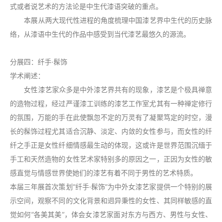
式或者说艺术的方法论是中生代漆语突破的重点。
本展从两大现代性进程的角度梳理中国漆艺界中生代的历史脉
络，从漆语中生代的作品中感受到当代漆艺最悠久的源流。
分展四：纤手·髹饰
学术阐述：
女性漆艺家众多是中外漆艺界共有的现象，漆艺是个极具禅意
的造物过程，经过严谨漆工训练的漆艺工作室尤其有一种禅定修行
的氛围，万能的手在此使飘忽不定的万灵有了凝聚笃定的时空，漫
长的髹饰过程尤其适合沉静、淡定、内敛的女性参与，而女性的纤
纤之手正是女性纤细情感最生动的体现，这或许是世界范围沉缅于
手工和天然造物的女性艺术家特别多的原因之一，正因为女性的敏
感直觉与情感世界使她们的漆艺有着不同于男性的艺术特质。
本届三年展首次策划“纤手·髹饰”为中外女漆艺家提供一个特别的展
示空间，观察不同的文化背景和迥异秉性的女性、其同样敏感的直
觉如何“各美其美”，体会女漆艺家面对东方与西方、男性与女性、