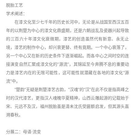
脱胎工艺
学术阐述：
在漆文化至少七千年的历史长河中，无论是从战国至西汉五百
年的以荆楚为中心的漆文化鼎盛期，还是六朝战乱及瓷器兴起导致
的三百六十年漆文化衰微期，漆艺的创造虽然代有新意、永无止
境，漆艺的制作中心，却兴衰更替、终有竟期。一个中心衰落了，
另一个中心又在新的历史条件下逐渐崛起。而各中心之间时空的连
接演变自然汇聚成漆文化的“源流”，其锦延至今奔腾不息的重要动
力是漆艺内在的无限可能性，这可能性就潜藏在各地的漆文化“源
流”中。
“楚韵”无疑是荆楚漆艺古韵，“汉魂”的“汉”在此不仅是指高峰之
时的汉代漆艺，更指汉人魂魄华夏精神，山西云雕起源的记载始于
宋、元远不及汉，福州脱胎虽是清未沈氏受匾额启发，但其源头直
溯春秋。
分展二：母语·流变