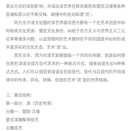
表达方式的深刻影响；并读出漆艺界在欧风美雨和楚风汉魂等各种
思潮和意义的不断交锋、碰撞中的走向和潜“流”。
同为东方漆文化圈的漆艺界面对西方都有一个在艺术创造中如
何吸收文化资源、厘定文化身份、纠结于东方主义与世界主义二元
论争等诸多问题，以呈现相同的艺术媒材在不同的国度中如何形成
丰富多彩的文化生态、艺术“流”派。
而无论东、西方的漆艺家都面临一个共同的命题：就是如何使
古老的漆语言成为当代艺术的一种表达方式，或者说滋生出N种表
达方式。人们可以感受到漆语言在前现代、现代与后现代的不同语
境中的传承、异化、转换、创造的艺术“流”变的世界格局。
三、展览结构：
第一部分：源（历史传承）
分展一：楚韵·汉魂
楚式漆器髹饰技艺
云雕技艺