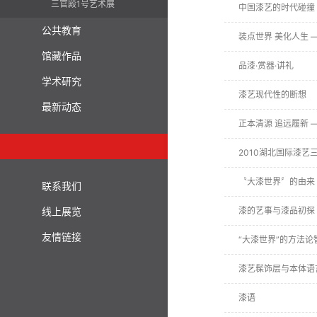
三官殿1号艺术展
中国漆艺的时代碰撞
公共教育
装点世界 美化人生
馆藏作品
品漆·赏器·讲礼
学术研究
漆艺现代性的断想
最新动态
正本清源 追远履新 
2010湖北国际漆艺
〝大漆世界〞的由来
联系我们
线上展览
漆的艺事与漆品初探
友情链接
“大漆世界”的方法
漆艺髹饰层与本体语
漆语