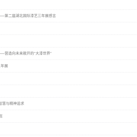
 ——第二届湖北国际漆艺三年展感言
——营造向未来敞开的“大漆世界”
三年展
论智慧与精神追求
言