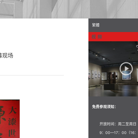
繁體
视 频
幕现场
免费参观须知：
开放时间：周二至周日
9：00—17：00（16：