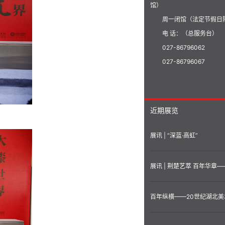
馆）
周一闭馆（法定节假日
电 话：（总服务台）
027-86796062
027-86796067
近期展览
展讯 | “深蓝·高虹”