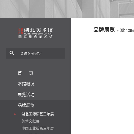
品牌展览
>
湖北国
首 页
本馆概况
展览活动
品牌展览
湖北国际漆艺三年展
美术文献展
中国工业版画三年展