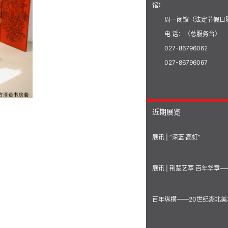
馆）
周一闭馆（法定节假日
电 话：（总服务台）
027-86796062
027-86796067
近期展览
展讯 | “深蓝·高虹”