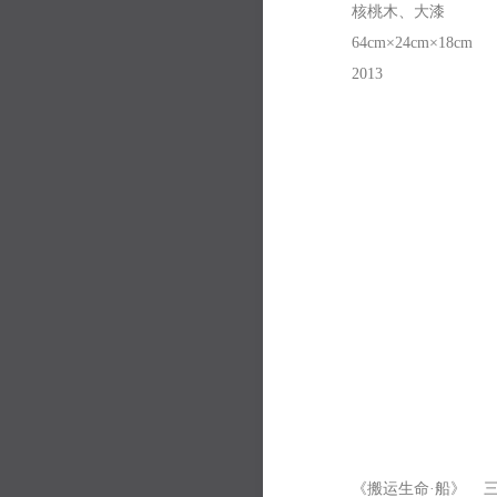
核桃木、大漆
64cm×24cm×18cm
2013
《搬运生命·船》