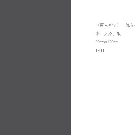
《巨人夸父》
陈立
木、大漆、银
90cm
×
120cm
1983