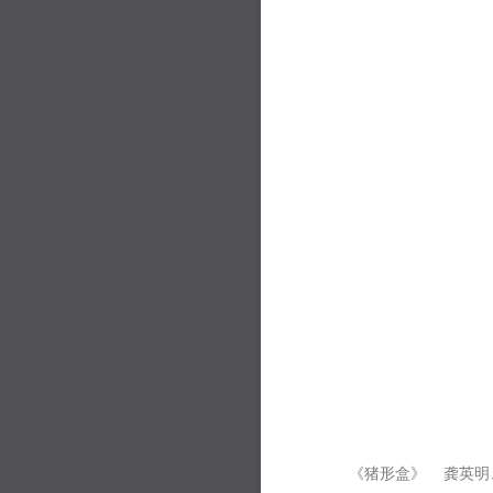
《猪形盒》 龚英明