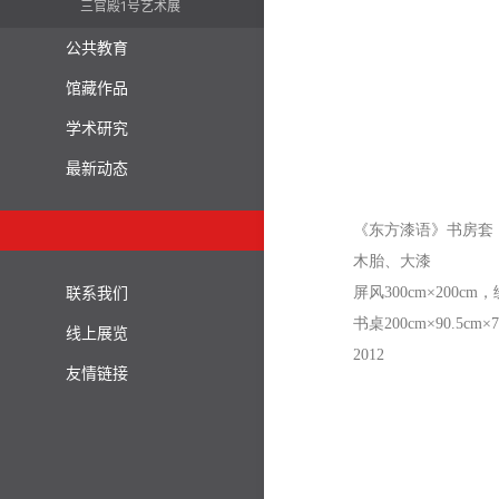
三官殿1号艺术展
公共教育
馆藏作品
学术研究
最新动态
《东方漆语》书
木胎、大漆
联系我们
屏风
300cm
×
200cm
，
书桌
200cm
×
90.5cm
×
线上展览
2012
友情链接