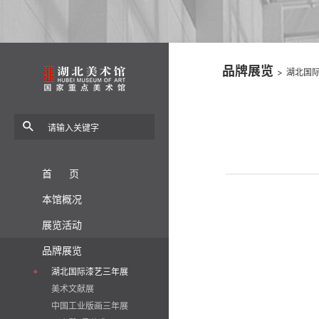
品牌展览
>
湖北国
首 页
本馆概况
展览活动
品牌展览
湖北国际漆艺三年展
美术文献展
中国工业版画三年展