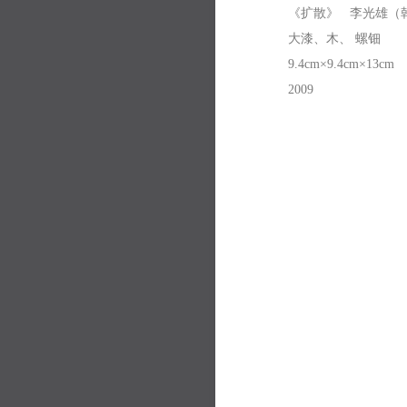
《扩散》 李光雄（
大漆、木、 螺钿
9.4cm×9.4cm×13cm
2009