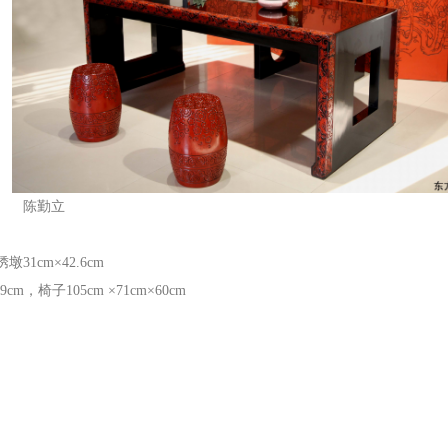
房套
陈勤立
绣墩
31cm
×
42.6cm
79cm
，椅子
105cm
×
71cm
×
60cm