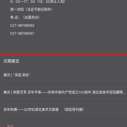
9：00—17：00（16：30停止入馆）
周一闭馆（法定节假日除外）
电 话：（总服务台）
027-86796062
027-86796067
近期展览
展讯 | “深蓝·高虹”
展讯 | 荆楚艺萃 百年华章——庆祝中国共产党成立105周年 湖北省美术馆馆藏精品汇展
百年纵横——20世纪湖北美术文献展 （固定陈列展）
更多