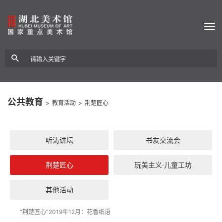
公共教育
>
教育活动
>
荆楚匠心
听涛讲坛
书友交流会
荆楚匠心
玩美主义·儿童工坊
其他活动
“荆楚匠心”2019年12月：花香纸语