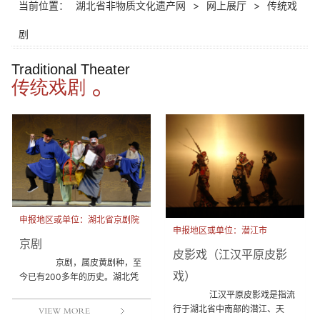
当前位置：
湖北省非物质文化遗产网
>
网上展厅
>
传统戏
剧
Traditional Theater
传统戏剧
申报地区或单位：湖北省京剧院
申报地区或单位：潜江市
京剧
皮影戏（江汉平原皮影
京剧，属皮黄剧种，至
戏）
今已有200多年的历史。湖北凭
借其独特的地理位置与文化传
江汉平原皮影戏是指流
统，成为“皮黄”的发源地...
行于湖北省中南部的潜江、天