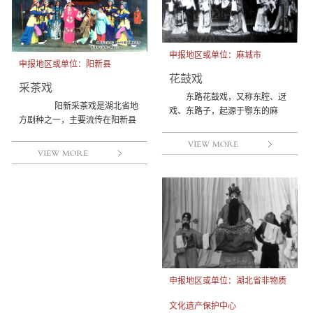
申报地区或单位：麻城市
申报地区或单位：阳新县
花鼓戏
采茶戏
东路花鼓戏，又称东腔、迓
阳新采茶戏是湖北省地
戏、东路子，起源于鄂东的麻
方剧种之一，主要流传在阳新县
城、罗田、蕲春、英山等县，由
一带。清代前期包括采茶戏在内
200年前流传于民间的“哦嗬...
的外来戏曲声腔沿长江水...
申报地区或单位：湖北省非物质
文化遗产保护中心