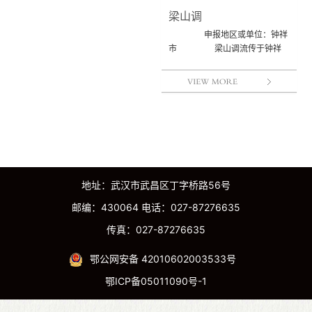
梁山调
申报地区或单位：钟祥
市 梁山调流传于钟祥
及周边的荆门市东宝区、沙洋、
京山、宜城、随州、...
地址：武汉市武昌区丁字桥路56号
邮编：430064 电话：027-87276635
传真：027-87276635
鄂公网安备 42010602003533号
鄂ICP备05011090号-1