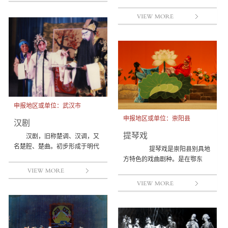
门、仙桃、监利、洪湖、石首、
江陵、公安、京山等市县的...
申报地区或单位：武汉市
申报地区或单位：崇阳县
汉剧
提琴戏
汉剧，旧称楚调、汉调，又
名楚腔、楚曲。初步形成于明代
提琴戏是崇阳县别具地
万历年间，至清代嘉庆道光年间
方特色的戏曲剧种。是在鄂东
走向进一步成熟，至今已有...
南、湘北、赣北等地区流传的梁
山调与崇阳民间音乐结合的...