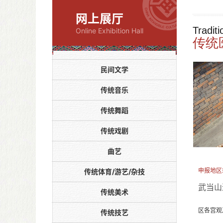
网上展厅
Tradit
Online Exhibition Hall
传统
民间文学
传统音乐
传统舞蹈
传统戏剧
曲艺
申报地区
传统体育/游艺/杂技
武当山
传统美术
武当山
区各宫观
传统技艺
末，武当