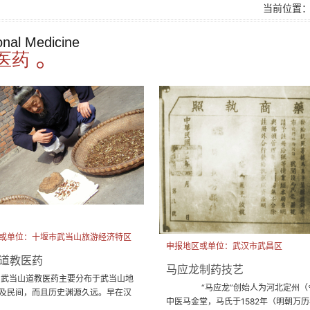
当前位置
ional Medicine
医药
或单位：十堰市武当山旅游经济特区
申报地区或单位：武汉市武昌区
道教医药
马应龙制药技艺
道教医药主要分布于武当山地
“马应龙”创始人为河北定州（今
及民间，而且历史渊源久远。早在汉
中医马金堂，马氏于1582年（明朝万
道人就服食草药养生...